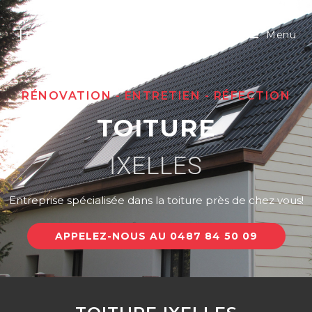
Toiture sprl
Menu
RÉNOVATION - ENTRETIEN - RÉFECTION
TOITURE
IXELLES
Entreprise spécialisée dans la toiture près de chez vous!
APPELEZ-NOUS AU 0487 84 50 09